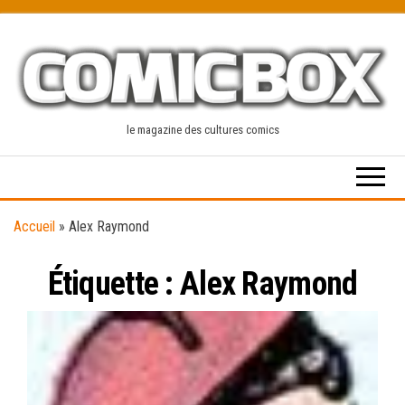
Skip
to
the
content
le magazine des cultures comics
Accueil
»
Alex Raymond
Étiquette :
Alex Raymond