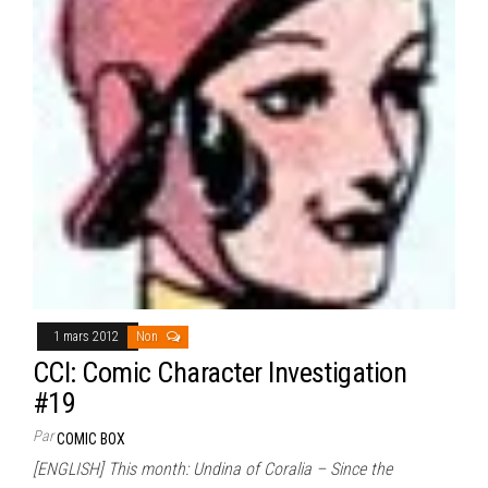
1 mars 2012
Non
CCI: Comic Character Investigation
#19
Par
COMIC BOX
[ENGLISH] This month: Undina of Coralia – Since the