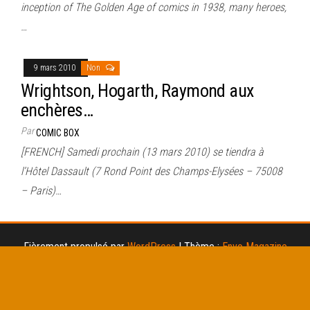
inception of The Golden Age of comics in 1938, many heroes,
…
9 mars 2010
Non
Wrightson, Hogarth, Raymond aux
enchères…
Par
COMIC BOX
[FRENCH] Samedi prochain (13 mars 2010) se tiendra à
l’Hôtel Dassault (7 Rond Point des Champs-Elysées – 75008
– Paris)…
Fièrement propulsé par
WordPress
|
Thème :
Envo Magazine