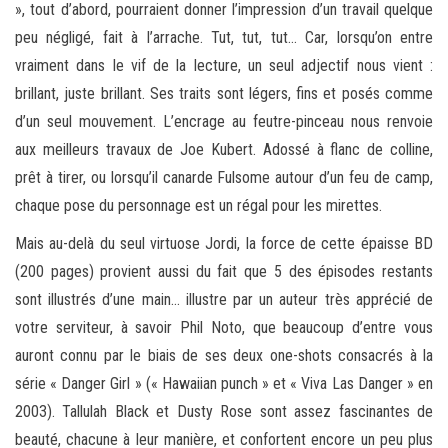
», tout d’abord, pourraient donner l’impression d’un travail quelque
peu négligé, fait à l’arrache. Tut, tut, tut… Car, lorsqu’on entre
vraiment dans le vif de la lecture, un seul adjectif nous vient :
brillant, juste brillant. Ses traits sont légers, fins et posés comme
d’un seul mouvement. L’encrage au feutre-pinceau nous renvoie
aux meilleurs travaux de Joe Kubert. Adossé à flanc de colline,
prêt à tirer, ou lorsqu’il canarde Fulsome autour d’un feu de camp,
chaque pose du personnage est un régal pour les mirettes.
Mais au-delà du seul virtuose Jordi, la force de cette épaisse BD
(200 pages) provient aussi du fait que 5 des épisodes restants
sont illustrés d’une main… illustre par un auteur très apprécié de
votre serviteur, à savoir Phil Noto, que beaucoup d’entre vous
auront connu par le biais de ses deux one-shots consacrés à la
série « Danger Girl » (« Hawaiian punch » et « Viva Las Danger » en
2003). Tallulah Black et Dusty Rose sont assez fascinantes de
beauté, chacune à leur manière, et confortent encore un peu plus