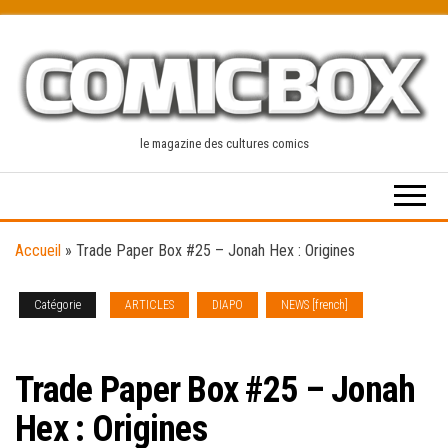
Skip
to
the
content
le magazine des cultures comics
Accueil
»
Trade Paper Box #25 – Jonah Hex : Origines
Catégorie
ARTICLES
DIAPO
NEWS [french]
TRADE
PAPER BOX
Trade Paper Box #25 – Jonah
Hex : Origines