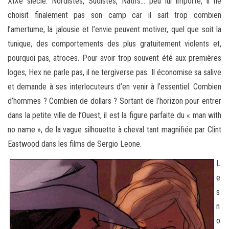
XIXe siècle. Nordistes, Sudistes, Natifs… peu lui importe, il ne
choisit finalement pas son camp car il sait trop combien
l’amertume, la jalousie et l’envie peuvent motiver, quel que soit la
tunique, des comportements des plus gratuitement violents et,
pourquoi pas, atroces. Pour avoir trop souvent été aux premières
loges, Hex ne parle pas, il ne tergiverse pas. Il économise sa salive
et demande à ses interlocuteurs d’en venir à l’essentiel. Combien
d’hommes ? Combien de dollars ? Sortant de l’horizon pour entrer
dans la petite ville de l’Ouest, il est la figure parfaite du « man with
no name », de la vague silhouette à cheval tant magnifiée par Clint
Eastwood dans les films de Sergio Leone.
L
e
s
n
o