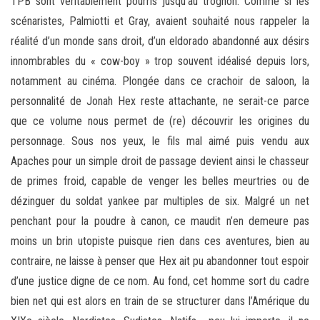
TPB sont véritablement pourris jusqu’au trognon. Comme si les
scénaristes, Palmiotti et Gray, avaient souhaité nous rappeler la
réalité d’un monde sans droit, d’un eldorado abandonné aux désirs
innombrables du « cow-boy » trop souvent idéalisé depuis lors,
notamment au cinéma. Plongée dans ce crachoir de saloon, la
personnalité de Jonah Hex reste attachante, ne serait-ce parce
que ce volume nous permet de (re) découvrir les origines du
personnage. Sous nos yeux, le fils mal aimé puis vendu aux
Apaches pour un simple droit de passage devient ainsi le chasseur
de primes froid, capable de venger les belles meurtries ou de
dézinguer du soldat yankee par multiples de six. Malgré un net
penchant pour la poudre à canon, ce maudit n’en demeure pas
moins un brin utopiste puisque rien dans ces aventures, bien au
contraire, ne laisse à penser que Hex ait pu abandonner tout espoir
d’une justice digne de ce nom. Au fond, cet homme sort du cadre
bien net qui est alors en train de se structurer dans l’Amérique du