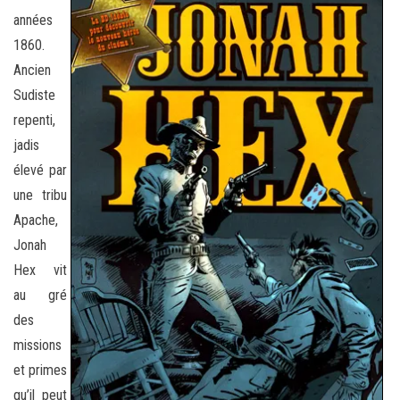
années
1860.
Ancien
Sudiste
repenti,
jadis
élevé par
une tribu
Apache,
Jonah
Hex vit
au gré
des
missions
et primes
qu’il peut