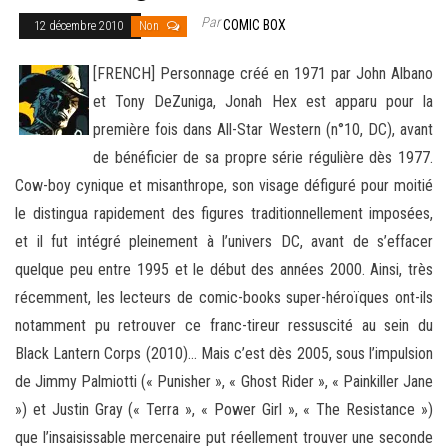
Par
COMIC BOX
12 décembre 2010
Non
[FRENCH] Personnage créé en 1971 par John Albano
et Tony DeZuniga, Jonah Hex est apparu pour la
première fois dans All-Star Western (n°10, DC), avant
de bénéficier de sa propre série régulière dès 1977.
Cow-boy cynique et misanthrope, son
visage défiguré pour moitié
le distingua rapidement des figures traditionnellement imposées,
et il fut intégré pleinement à l’univers DC, avant de s’effacer
quelque peu entre 1995 et le début des années 2000. Ainsi, très
récemment, les lecteurs de comic-books super-héroïques ont-ils
notamment pu retrouver ce franc-tireur ressuscité au sein du
Black Lantern Corps (2010)… Mais c’est dès 2005, sous l’impulsion
de Jimmy Palmiotti (« Punisher », « Ghost Rider », « Painkiller Jane
») et Justin Gray (« Terra », « Power Girl », « The Resistance »)
que l’insaisissable mercenaire put réellement trouver une seconde