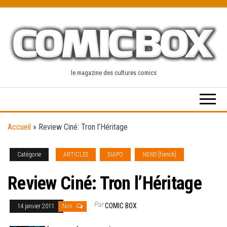
Skip
to
the
content
le magazine des cultures comics
Accueil
»
Review Ciné: Tron l’Héritage
Catégorie
ARTICLES
DIAPO
NEWS [french]
Review Ciné: Tron l’Héritage
Par
COMIC BOX
14 janvier 2011
Non