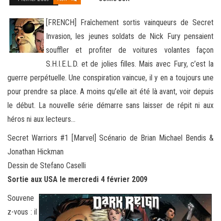
[FRENCH] Fraîchement sortis vainqueurs de Secret
Invasion, les jeunes soldats de Nick Fury pensaient
souffler et profiter de voitures volantes façon
S.H.I.E.L.D. et de jolies filles. Mais avec Fury, c’est la
guerre perpétuelle. Une conspiration vaincue, il y en a
toujours une
pour prendre sa place. A moins qu’elle ait été là avant, voir depuis
le début. La nouvelle série démarre sans laisser de répit ni aux
héros ni aux lecteurs…
Secret Warriors #1 [Marvel] Scénario de Brian Michael Bendis &
Jonathan Hickman
Dessin de Stefano Caselli
Sortie aux USA le mercredi 4 février 2009
Souvene
z-vous : il