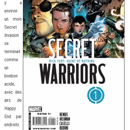
y a
environ
un mois
Secret
Invasion
se
terminait
comme
un
bonbon
acide,
avec des
airs de
Happy
End par
endroits