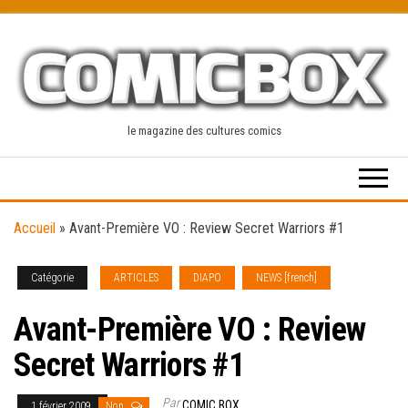
Skip
to
the
content
le magazine des cultures comics
Accueil
»
Avant-Première VO : Review Secret Warriors #1
Catégorie
ARTICLES
DIAPO
NEWS [french]
Avant-Première VO : Review
Secret Warriors #1
Par
COMIC BOX
1 février 2009
Non