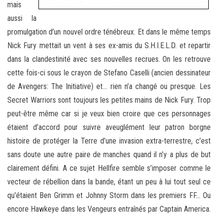
mais
aussi la
promulgation d’un nouvel ordre ténébreux. Et dans le même temps
Nick Fury mettait un vent à ses ex-amis du S.H.I.E.L.D. et repartir
dans la clandestinité avec ses nouvelles recrues. On les retrouve
cette fois-ci sous le crayon de Stefano Caselli (ancien dessinateur
de Avengers: The Initiative) et… rien n’a changé ou presque. Les
Secret Warriors sont toujours les petites mains de Nick Fury. Trop
peut-être même car si je veux bien croire que ces personnages
étaient d’accord pour suivre aveuglément leur patron borgne
histoire de protéger la Terre d’une invasion extra-terrestre, c’est
sans doute une autre paire de manches quand il n’y a plus de but
clairement défini. A ce sujet Hellfire semble s’imposer comme le
vecteur de rébellion dans la bande, étant un peu à lui tout seul ce
qu’étaient Ben Grimm et Johnny Storm dans les premiers FF… Ou
encore Hawkeye dans les Vengeurs entraînés par Captain America.