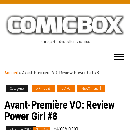
Skip
to
the
content
le magazine des cultures comics
Accueil
»
Avant-Première VO: Review Power Girl #8
Catégorie
ARTICLES
DIAPO
NEWS [french]
Avant-Première VO: Review
Power Girl #8
Par
COMIC BOX
21 janvier 2010
Non