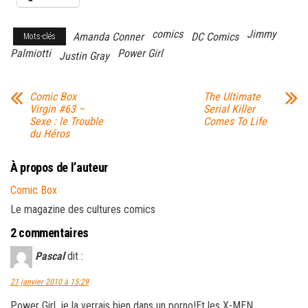
comics
Jimmy
Amanda Conner
DC Comics
Mots-clés
Palmiotti
Power Girl
Justin Gray
Comic Box
The Ultimate
Virgin #63 –
Serial Killer
Sexe : le Trouble
Comes To Life
du Héros
À propos de l’auteur
Comic Box
Le magazine des cultures comics
2 commentaires
Pascal
dit :
21 janvier 2010 à 15:29
Power Girl, je la verrais bien dans un porno!Et les X-MEN