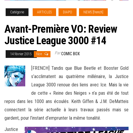
Catégorie
ARTICLES
DIAPO
NEWS [french]
Avant-Première VO: Review
Justice League 3000 #14
Par
COMIC BOX
14 février 2015
Non
[FRENCH] Tandis que Blue Beetle et Booster Gold
s’acclimatent au quatrième millénaire, la Justice
League 3000 renoue des liens avec Ice. Mais la vie
de cette « Reine des Neiges » n’a pas été de tout
repos dans les 1000 ans écoulés. Keith Giffen & J.M. DeMatteis
connectent la série actuelle à leurs travaux passés
mais se
gardent, pour l’instant d’emprunter la même tonalité.
Justice