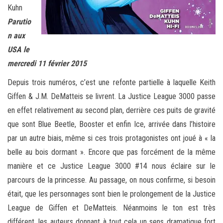
Kuhn
Parutio
n aux
USA le
mercredi 11 février 2015
Depuis trois numéros, c’est une refonte partielle à laquelle Keith
Giffen & J.M. DeMatteis se livrent. La Justice League 3000 passe
en effet relativement au second plan, derrière ces puits de gravité
que sont Blue Beetle, Booster et enfin Ice, arrivée dans l’histoire
par un autre biais, même si ces trois protagonistes ont joué à « la
belle au bois dormant ». Encore que pas forcément de la même
manière et ce Justice League 3000 #14 nous éclaire sur le
parcours de la princesse. Au passage, on nous confirme, si besoin
était, que les personnages sont bien le prolongement de la Justice
League de Giffen et DeMatteis. Néanmoins le ton est très
différent, les auteurs donnant à tout cela un sens dramatique fort