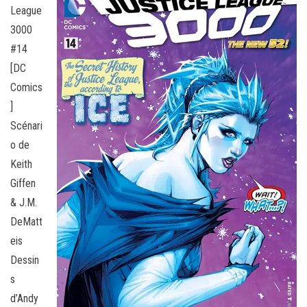
League
3000
#14
[DC
Comics
]
Scénari
o de
Keith
Giffen
& J.M.
DeMatt
eis
Dessin
s
d’Andy