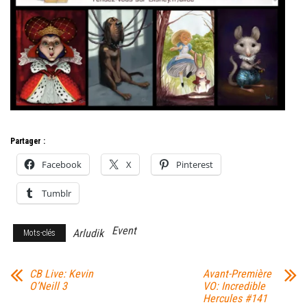
Partager :
Facebook
X
Pinterest
Tumblr
Event
Arludik
Mots-clés
CB Live: Kevin
Avant-Première
O’Neill 3
VO: Incredible
Hercules #141