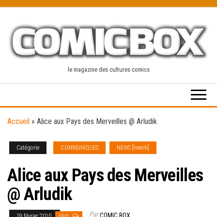
Skip
to
the
content
le magazine des cultures comics
Accueil
»
Alice aux Pays des Merveilles @ Arludik
Catégorie
COMMUNIQUES
NEWS [french]
Alice aux Pays des Merveilles
@ Arludik
Par
COMIC BOX
19 février 2010
Non