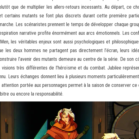
lutôt que de multiplier les allers-retours incessants. Au départ, ce c
 certains mutants se font plus discrets durant cette première partie d
émarche. Les scénaristes prennent le temps de développer chaque groupe
spiration narrative profite énormément aux arcs émotionnels. Les con
n, les véritables enjeux sont aussi psychologiques et philosophique
que les deux hommes ne partagent pas directement l’écran, leurs idéau
truire l’avenir des mutants demeure au centre de la série. De son côt
 visions très différentes de l’héroïsme et du combat. Jubilee représ
onnu. Leurs échanges donnent lieu à plusieurs moments particulièrement
 attention portée aux personnages permet à la saison de conserver ce qu
arbitre ou encore la responsabilité.