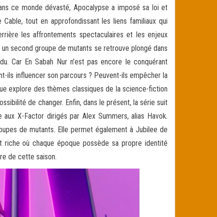
Dans ce monde dévasté, Apocalypse a imposé sa loi et
Cable, tout en approfondissant les liens familiaux qui
rrière les affrontements spectaculaires et les enjeux
ue, un second groupe de mutants se retrouve plongé dans
endu. Car En Sabah Nur n’est pas encore le conquérant
nt-ils influencer son parcours ? Peuvent-ils empêcher la
gue explore des thèmes classiques de la science-fiction
sibilité de changer. Enfin, dans le présent, la série suit
e aux X-Factor dirigés par Alex Summers, alias Havok.
 groupes de mutants. Elle permet également à Jubilee de
nt riche où chaque époque possède sa propre identité
tre de cette saison.