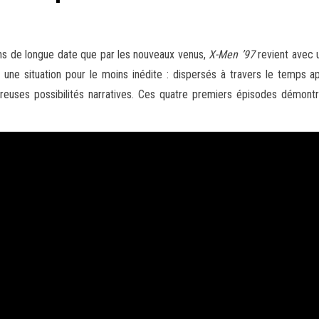
ans de longue date que par les nouveaux venus,
X-Men ’97
revient avec u
s une situation pour le moins inédite : dispersés à travers le temp
euses possibilités narratives. Ces quatre premiers épisodes démontren