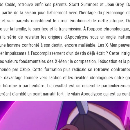
de Cable, retrouve enfin ses parents, Scott Summers et Jean Grey. 
 partie de la saison joue habilement avec l’héritage du personnage de 
 et ses parents constituent le cœur émotionnel de cette intrigue. De
ur la famille, le sacrifice et la transmission. À l’opposé chronologiq
à la série de revisiter les origines d’Apocalypse sous un angle inatt
n jeune homme confronté à son destin, encore malléable. Les X-Men peuve
ter impuissants à l’accomplissement d’un destin déjà écrit ? Cette intri
es valeurs fondamentales des X-Men : la compassion, l’éducation et la pos
 menée par Cable. Cette formation plus radicale se retrouve confronté
e, davantage tournée vers l’action et les rivalités idéologiques entre
 héroïne à part entière. Le résultat est un ensemble particulièreme
réant d’amblé un point narratif fort : le vilain Apocalypse qui est au cen