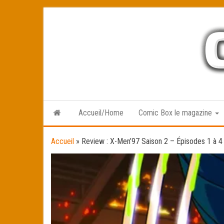
Skip
to
the
content
Accueil/Home
Comic Box le magazine
Accueil
»
Review : X-Men’97 Saison 2 – Épisodes 1 à 4