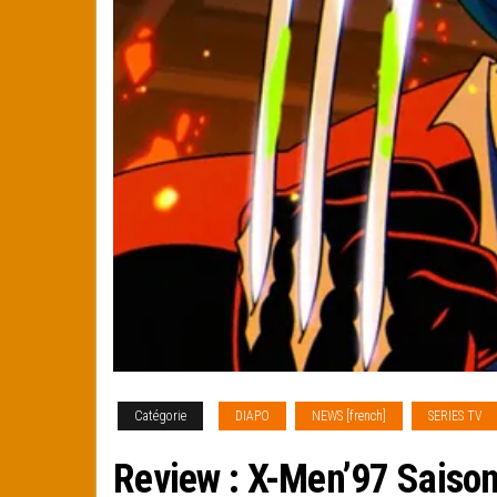
Catégorie
DIAPO
NEWS [french]
SERIES TV
Review : X-Men’97 Saison