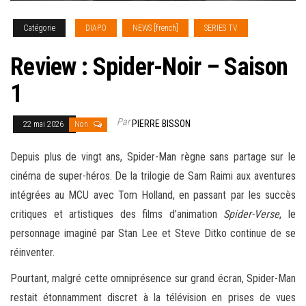
Catégorie
DIAPO
NEWS [french]
SERIES TV
Review : Spider-Noir – Saison
1
Par
PIERRE BISSON
22 mai 2026
Non
Depuis plus de vingt ans, Spider-Man règne sans partage sur le
cinéma de super-héros. De la trilogie de Sam Raimi aux aventures
intégrées au MCU avec Tom Holland, en passant par les succès
critiques et artistiques des films d’animation
Spider-Verse
, le
personnage imaginé par Stan Lee et Steve Ditko continue de se
réinventer.
Pourtant, malgré cette omniprésence sur grand écran, Spider-Man
restait étonnamment discret à la télévision en prises de vues